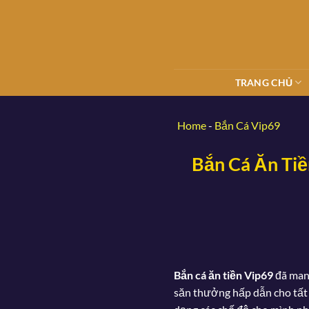
Bỏ
qua
nội
dung
TRANG CHỦ
Home
-
Bắn Cá Vip69
Bắn Cá Ăn Tiề
Bắn cá ăn tiền Vip69
đã mang
săn thưởng hấp dẫn cho tất 