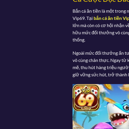
Bắn cá ăn tiền là một trong 
Vip69. Tại
bắn cá ăn tiền Vi
lớn mà còn có cơ hội nhận về
hữu mức đổi thưởng vô cùng 
thống.
Ngoài mức đổi thưởng ấn tư
vô cùng chân thực. Ngay từ 
mẽ, thu hút hàng triệu ngườ
giữ vững sức hút, trở thành