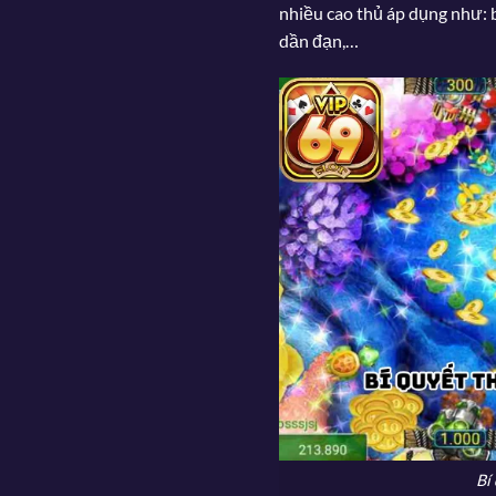
nhiều cao thủ áp dụng như: b
dần đạn,…
Bí