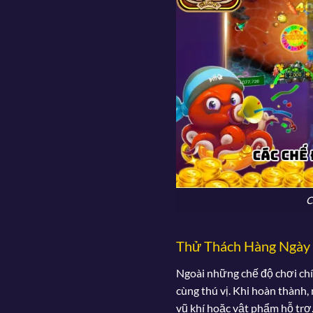
C
Thử Thách Hàng Ngày
Ngoài những chế độ chơi ch
cùng thú vị. Khi hoàn thành
vũ khí hoặc vật phẩm hỗ trợ