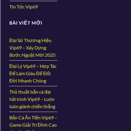
Tin Tức Vip69
BÀI VIẾT MỚI
Đại Sứ Thương Hiệu
Vip69 – Xây Dựng
Bước Ngoặt Mới 2025
Đại Lý Vip69 – Hợp Tác
Để Làm Giàu Để Đổi
Đời Nhanh Chóng
Thủ thuật bắn cá đại
hải trình Vip69 – Luôn
luôn giành chiến thắng
Bắn Cá Ăn Tiền Vip69 –
Game Giải Trí Đỉnh Cao