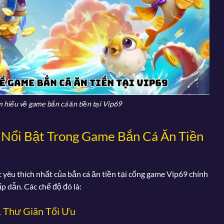
 hiểu về game bắn cá ăn tiền tại Vip69
 Nổi Bật Trong Game Bắn Cá Ăn Tiền
êu thích nhất của bắn cá ăn tiền tại cổng game Vip69 chính
ấp dẫn. Các chế độ đó là:
 Thư Giãn Tối Ưu