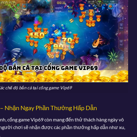
ác chế độ bắn cá tại cổng game Vip69
 – Nhận Ngay Phần Thưởng Hấp Dẫn
ính, cổng game Vip69 còn mang đến thử thách hàng ngày vô
, người chơi sẽ nhận được các phần thưởng hấp dẫn như xu,
.