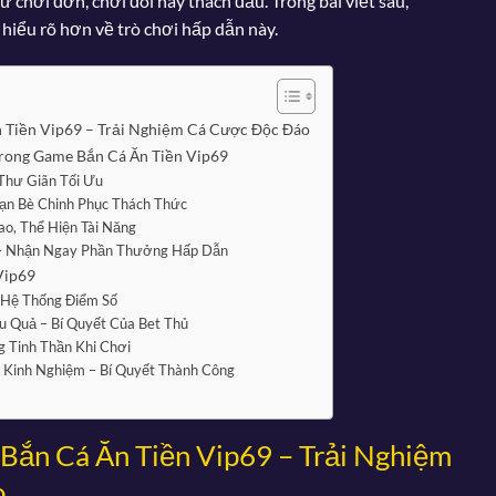
 chơi đơn, chơi đôi hay thách đấu. Trong bài viết sau,
 hiểu rõ hơn về trò chơi hấp dẫn này.
 Tiền Vip69 – Trải Nghiệm Cá Cược Độc Đáo
Trong Game Bắn Cá Ăn Tiền Vip69
Thư Giãn Tối Ưu
Bạn Bè Chinh Phục Thách Thức
Cao, Thể Hiện Tài Năng
– Nhận Ngay Phần Thưởng Hấp Dẫn
Vip69
& Hệ Thống Điểm Số
u Quả – Bí Quyết Của Bet Thủ
 Tinh Thần Khi Chơi
 Kinh Nghiệm – Bí Quyết Thành Công
Bắn Cá Ăn Tiền Vip69 – Trải Nghiệm
o