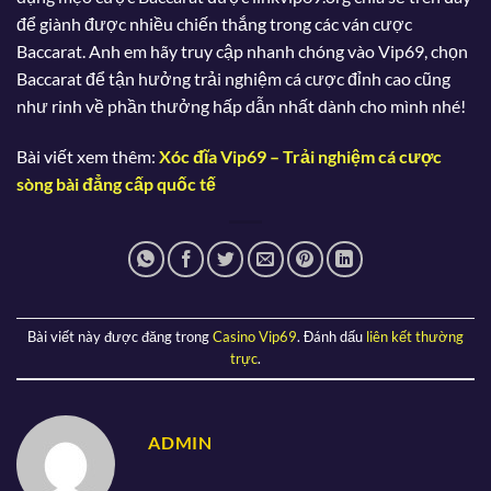
để giành được nhiều chiến thắng trong các ván cược
Baccarat. Anh em hãy truy cập nhanh chóng vào Vip69, chọn
Baccarat để tận hưởng trải nghiệm cá cược đỉnh cao cũng
như rinh về phần thưởng hấp dẫn nhất dành cho mình nhé!
Bài viết xem thêm:
Xóc đĩa Vip69 – Trải nghiệm cá cược
sòng bài đẳng cấp quốc tế
Bài viết này được đăng trong
Casino Vip69
. Đánh dấu
liên kết thường
trực
.
ADMIN