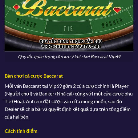
Quy tắc quan trọng cần lưu ý khi chơi Baccarat Vip69
Bàn chơi cá cược Baccarat
Mỗi ván Baccarat tại Vip69 gồm 2 cửa cược chính là Player
(Người chơi) và Banker (Nhà cái) cùng với một cửa cược phụ
Tie (Hòa). Anh em đặt cược vào cửa mong muốn, sau đó
Dealer sẽ chia bài và quyết định kết quả dựa trên tổng điểm
của hai bên.
Cách tính điểm