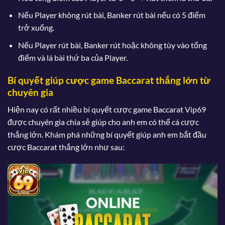
Nếu Player không rút bài, Banker rút bài nếu có 5 điểm
trở xuống.
Nếu Player rút bài, Banker rút hoặc không tùy vào tổng
điểm và lá bài thứ ba của Player.
Bí quyết giúp cược game Baccarat thắng lớn từ
chuyên gia
Hiện nay có rất nhiều bí quyết cược game Baccarat Vip69
được chuyên gia chia sẻ giúp cho anh em có thể cá cược
thắng lớn. Khám phá những bí quyết giúp anh em bắt đầu
cược Baccarat thắng lớn như sau: