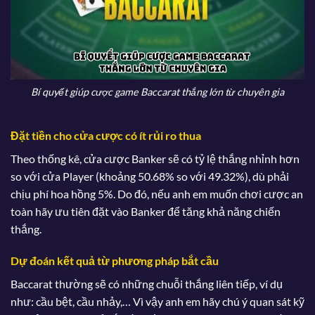
Bí quyết giúp cược game Baccarat thắng lớn từ chuyên gia
Đặt tiền cho cửa cược có ít rủi ro thua
Theo thống kê, cửa cược Banker sẽ có tỷ lệ thắng nhỉnh hơn
so với cửa Player (khoảng 50.68% so với 49.32%), dù phải
chịu phí hoa hồng 5%. Do đó, nếu anh em muốn chơi cược an
toàn hãy ưu tiên đặt vào Banker để tăng khả năng chiến
thắng.
Dự đoán kết quả từ phương pháp bắt cầu
Baccarat thường sẽ có những chuỗi thắng liên tiếp, ví dụ
như: cầu bệt, cầu nhảy,… Vì vậy anh em hãy chú ý quan sát kỹ